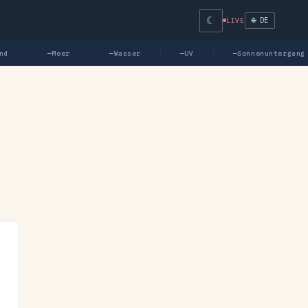
☾
🌐 DE
LIVE
d
—
Meer
—
Wasser
—
UV
—
Sonnenuntergang