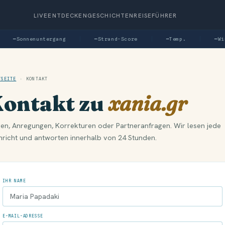
LIVE
ENTDECKEN
GESCHICHTEN
REISEFÜHRER
—
Sonnenuntergang
—
Strand-Score
—
Temp.
—
Win
TSEITE
›
KONTAKT
ontakt zu
xania.gr
en, Anregungen, Korrekturen oder Partneranfragen. Wir lesen jede
richt und antworten innerhalb von 24 Stunden.
IHR NAME
E-MAIL-ADRESSE