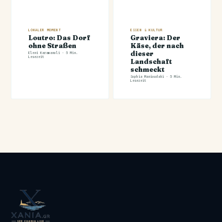
LOKALER MOMENT
ESSEN & KULTUR
Loutro: Das Dorf
Graviera: Der
ohne Straßen
Käse, der nach
dieser
Eleni Karamanoli · 5 Min.
Lesezeit
Landschaft
schmeckt
Sophia Manioudaki · 5 Min.
Lesezeit