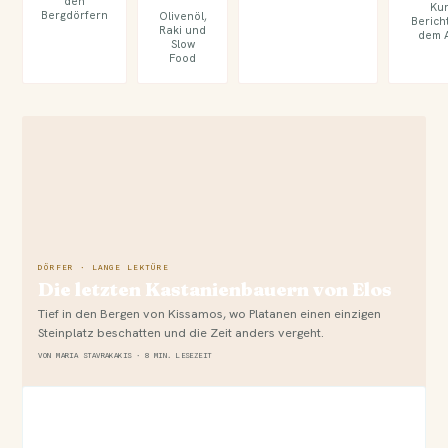
den
Ku
Bergdörfern
Olivenöl,
Berich
Raki und
dem A
Slow
Food
DÖRFER · LANGE LEKTÜRE
Die letzten Kastanienbauern von Elos
Tief in den Bergen von Kissamos, wo Platanen einen einzigen
Steinplatz beschatten und die Zeit anders vergeht.
VON MARIA STAVRAKAKIS · 8 MIN. LESEZEIT