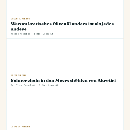
ESSEN & KULTUR
Warum kretisches Olivenöl anders ist als jedes
andere
Kostas Manouras · 6 Min. Lesezeit
MEERESLEBEN
Schnorcheln in den Meereshöhlen von Akrotiri
Dr. Elena Fasoulaki · 7 Min. Lesezeit
LOKALER MOMENT