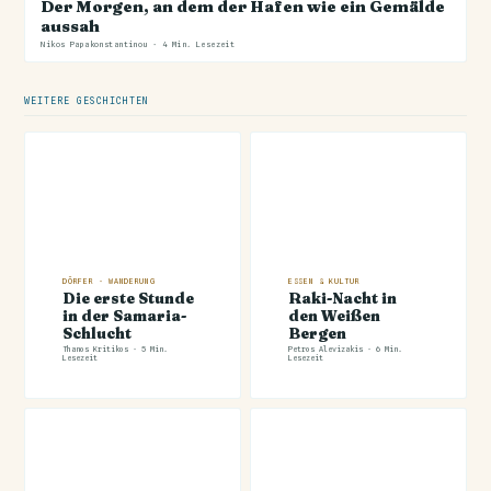
Der Morgen, an dem der Hafen wie ein Gemälde
aussah
Nikos Papakonstantinou · 4 Min. Lesezeit
WEITERE GESCHICHTEN
DÖRFER · WANDERUNG
ESSEN & KULTUR
Die erste Stunde
Raki-Nacht in
in der Samaria-
den Weißen
Schlucht
Bergen
Thanos Kritikos · 5 Min.
Petros Alevizakis · 6 Min.
Lesezeit
Lesezeit