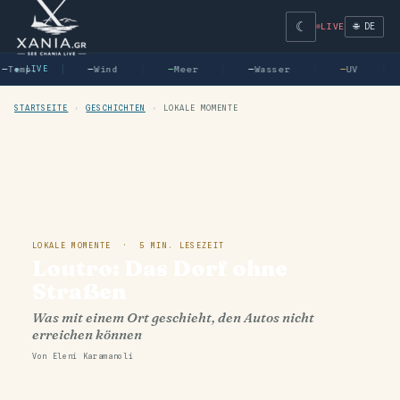
☾
🌐 DE
LIVE
—
Temp.
● LIVE
—
Wind
—
Meer
—
Wasser
—
UV
STARTSEITE
›
GESCHICHTEN
›
LOKALE MOMENTE
LOKALE MOMENTE · 5 MIN. LESEZEIT
Loutro: Das Dorf ohne
Straßen
Was mit einem Ort geschieht, den Autos nicht
erreichen können
Von Eleni Karamanoli