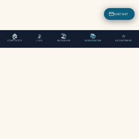
KONTAKT
🏠
📡
🏖
📚
⭐
STARTSEITE
LIVE
ENTDECKEN
GESCHICHTEN
REISEFÜHRER
"Ein unabhängiger Reiseführer
für Chania, Kreta."
ENTDECKEN
Strände