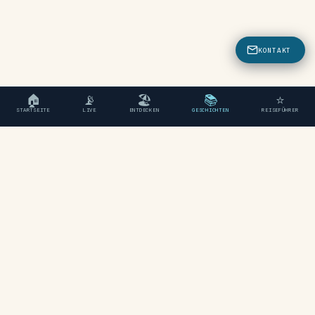
KONTAKT
🏠
📡
🏖
📚
⭐
STARTSEITE
LIVE
ENTDECKEN
GESCHICHTEN
REISEFÜHRER
"Ein unabhängiger Reiseführer
für Chania, Kreta."
ENTDECKEN