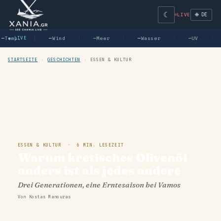
☾
🌐 DE
LIVE
—
Temp.
● LIVE
—
Wind
—
Meer
—
Wasser
—
UV
STARTSEITE
›
GESCHICHTEN
›
ESSEN & KULTUR
ESSEN & KULTUR · 6 MIN. LESEZEIT
Warum kretisches Olivenöl
anders ist als jedes andere
Drei Generationen, eine Erntesaison bei Vamos
Von Kostas Manouras