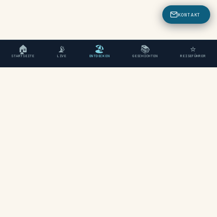
KONTAKT
🏠
📡
🏖
📚
⭐
STARTSEITE
LIVE
ENTDECKEN
GESCHICHTEN
REISEFÜHRER
"Ein unabhängiger Reiseführer
für Chania, Kreta."
ENTDECKEN
Strände
Regionen