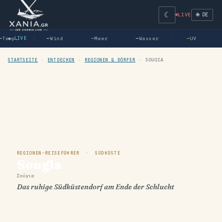
☾
🌐 DE
LIVE
Temp.
● LIVE
—
Wind
—
Meer
—
Wasser
—
UV
STARTSEITE
›
ENTDECKEN
›
REGIONEN & DÖRFER
›
SOUGIA
REGIONEN-REISEFÜHRER · SÜDKÜSTE
Sougia
Σούγια
Das ruhige Südküstendorf am Ende der Schlucht