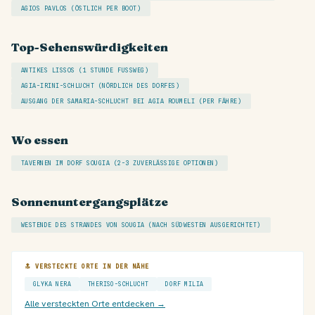
AGIOS PAVLOS (ÖSTLICH PER BOOT)
Top-Sehenswürdigkeiten
ANTIKES LISSOS (1 STUNDE FUSSWEG)
AGIA-IRINI-SCHLUCHT (NÖRDLICH DES DORFES)
AUSGANG DER SAMARIA-SCHLUCHT BEI AGIA ROUMELI (PER FÄHRE)
Wo essen
TAVERNEN IM DORF SOUGIA (2-3 ZUVERLÄSSIGE OPTIONEN)
Sonnenuntergangsplätze
WESTENDE DES STRANDES VON SOUGIA (NACH SÜDWESTEN AUSGERICHTET)
🔝 VERSTECKTE ORTE IN DER NÄHE
GLYKA NERA
THERISO-SCHLUCHT
DORF MILIA
Alle versteckten Orte entdecken →