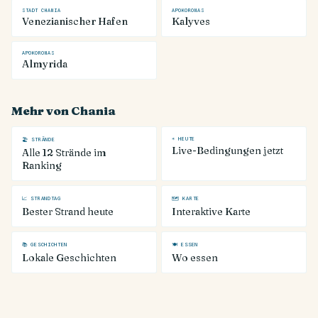
STADT CHANIA
APOKORONAS
Venezianischer Hafen
Kalyves
APOKORONAS
Almyrida
Mehr von Chania
☀ HEUTE
🏖 STRÄNDE
Live-Bedingungen jetzt
Alle 12 Strände im
Ranking
📈 STRANDTAG
🗺 KARTE
Bester Strand heute
Interaktive Karte
📚 GESCHICHTEN
🍽 ESSEN
Lokale Geschichten
Wo essen