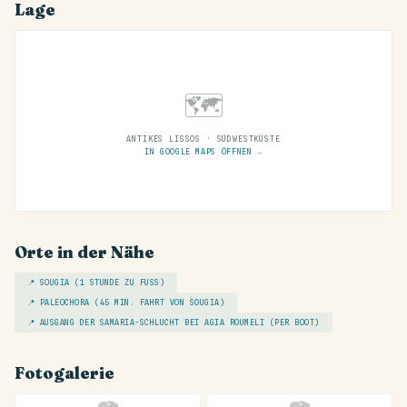
Lage
🗺
ANTIKES LISSOS · SÜDWESTKÜSTE
IN GOOGLE MAPS ÖFFNEN →
Orte in der Nähe
📍 SOUGIA (1 STUNDE ZU FUSS)
📍 PALEOCHORA (45 MIN. FAHRT VON SOUGIA)
📍 AUSGANG DER SAMARIA-SCHLUCHT BEI AGIA ROUMELI (PER BOOT)
Fotogalerie