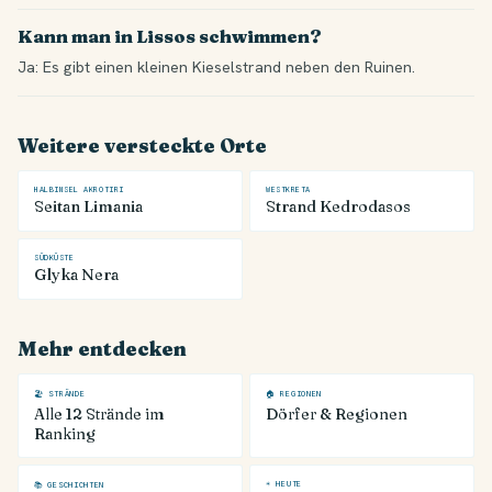
Kann man in Lissos schwimmen?
Ja: Es gibt einen kleinen Kieselstrand neben den Ruinen.
Weitere versteckte Orte
HALBINSEL AKROTIRI
WESTKRETA
Seitan Limania
Strand Kedrodasos
SÜDKÜSTE
Glyka Nera
Mehr entdecken
🏖 STRÄNDE
🏠 REGIONEN
Alle 12 Strände im
Dörfer & Regionen
Ranking
☀ HEUTE
📚 GESCHICHTEN