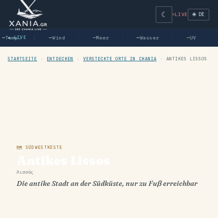
☾
🌐 DE
LIVE
—
Temp.
● LIVE
—
Wind
—
Meer
—
Wasser
—
UV
STARTSEITE
›
ENTDECKEN
›
VERSTECKTE ORTE IN CHANIA
›
ANTIKES LISSOS
🗺 SÜDWESTKÜSTE
Antikes Lissos
Λισσός
Die antike Stadt an der Südküste, nur zu Fuß erreichbar