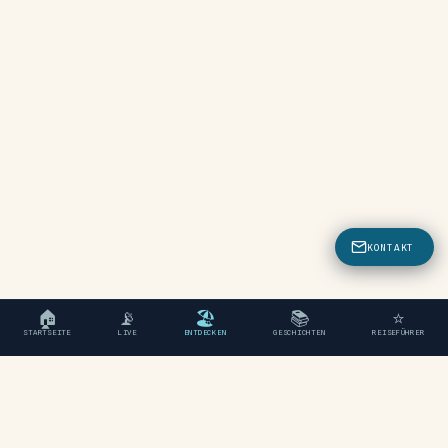
KONTAKT
🏠
📡
🏖
📚
⭐
STARTSEITE
LIVE
ENTDECKEN
GESCHICHTEN
REISEFÜHRER