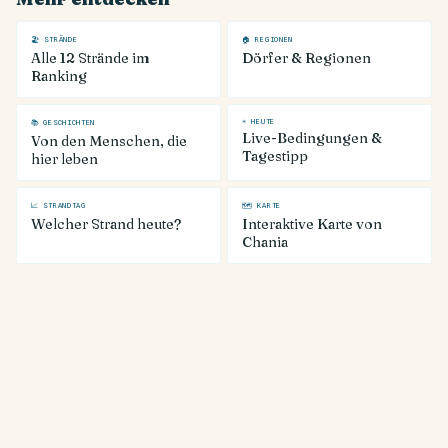
🏖 STRÄNDE
🏠 REGIONEN
Alle 12 Strände im
Dörfer & Regionen
Ranking
☀ HEUTE
📚 GESCHICHTEN
Live-Bedingungen &
Von den Menschen, die
Tagestipp
hier leben
📈 STRANDTAG
🗺 KARTE
Welcher Strand heute?
Interaktive Karte von
Chania