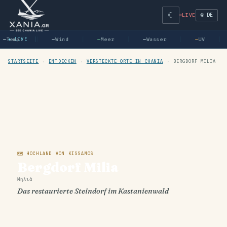
☾
🌐 DE
LIVE
—
Temp.
● LIVE
—
Wind
—
Meer
—
Wasser
—
UV
STARTSEITE
›
ENTDECKEN
›
VERSTECKTE ORTE IN CHANIA
›
BERGDORF MILIA
🗺 HOCHLAND VON KISSAMOS
Bergdorf Milia
Μηλιά
Das restaurierte Steindorf im Kastanienwald