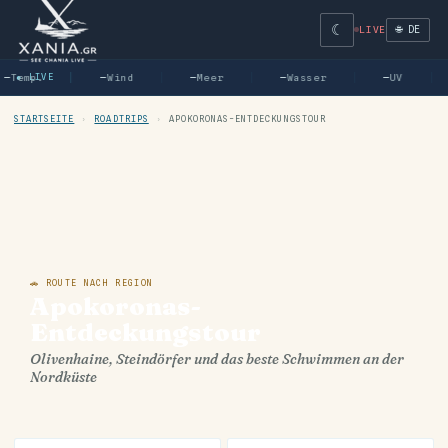
☾
🌐 DE
LIVE
—
Temp.
● LIVE
—
Wind
—
Meer
—
Wasser
—
UV
STARTSEITE
›
ROADTRIPS
›
APOKORONAS-ENTDECKUNGSTOUR
🚗 ROUTE NACH REGION
Apokoronas-
Entdeckungstour
Olivenhaine, Steindörfer und das beste Schwimmen an der
Nordküste