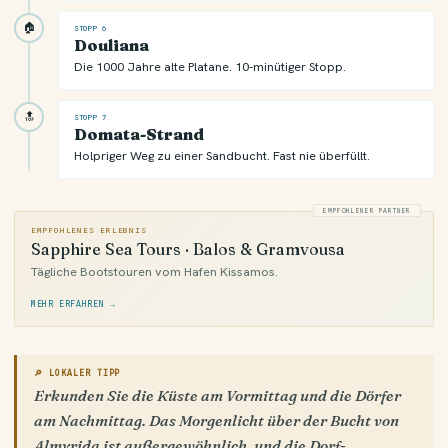
🏠
STOPP 6
Douliana
Die 1000 Jahre alte Platane. 10-minütiger Stopp.
🔝
STOPP 7
Domata-Strand
Holpriger Weg zu einer Sandbucht. Fast nie überfüllt.
EMPFOHLENER PARTNER
EMPFOHLENES ERLEBNIS
Sapphire Sea Tours · Balos & Gramvousa
Tägliche Bootstouren vom Hafen Kissamos.
MEHR ERFAHREN →
🔎 LOKALER TIPP
Erkunden Sie die Küste am Vormittag und die Dörfer
am Nachmittag. Das Morgenlicht über der Bucht von
Almyrida ist außergewöhnlich, und die Dorf-