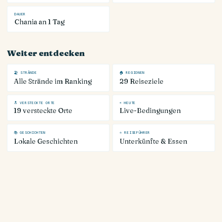
DAUER
Chania an 1 Tag
Weiter entdecken
🏖 STRÄNDE
🏠 REGIONEN
Alle Strände im Ranking
29 Reiseziele
🔝 VERSTECKTE ORTE
☀ HEUTE
19 versteckte Orte
Live-Bedingungen
📚 GESCHICHTEN
⭐ REISEFÜHRER
Lokale Geschichten
Unterkünfte & Essen