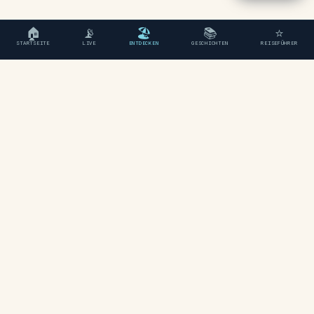
🏠
📡
🏖
📚
⭐
STARTSEITE
LIVE
ENTDECKEN
GESCHICHTEN
REISEFÜHRER
"Ein unabhängiger Reiseführer
für Chania, Kreta."
ENTDECKEN
Strände
Regionen
Karte