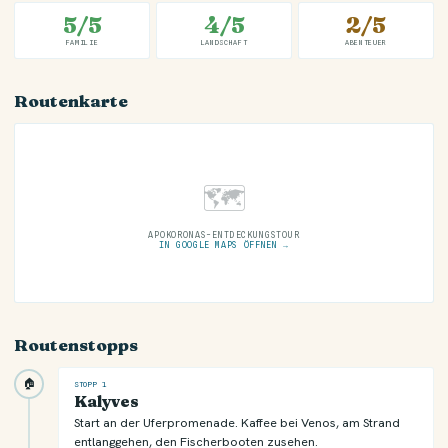
5/5
4/5
2/5
FAMILIE
LANDSCHAFT
ABENTEUER
Routenkarte
🗺
APOKORONAS-ENTDECKUNGSTOUR
IN GOOGLE MAPS ÖFFNEN →
Routenstopps
🏠
STOPP 1
Kalyves
Start an der Uferpromenade. Kaffee bei Venos, am Strand
entlanggehen, den Fischerbooten zusehen.