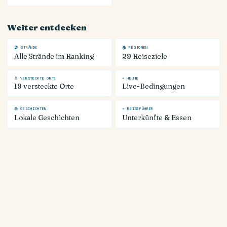
Weiter entdecken
🏖 STRÄNDE
🏠 REGIONEN
Alle Strände im Ranking
29 Reiseziele
🔝 VERSTECKTE ORTE
☀ HEUTE
19 versteckte Orte
Live-Bedingungen
📚 GESCHICHTEN
⭐ REISEFÜHRER
Lokale Geschichten
Unterkünfte & Essen