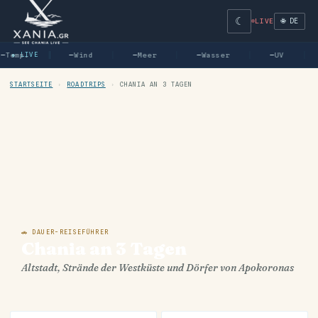
☾
🌐 DE
LIVE
—
Temp.
● LIVE
—
Wind
—
Meer
—
Wasser
—
UV
STARTSEITE
›
ROADTRIPS
›
CHANIA AN 3 TAGEN
🚗 DAUER-REISEFÜHRER
Chania an 3 Tagen
Altstadt, Strände der Westküste und Dörfer von Apokoronas