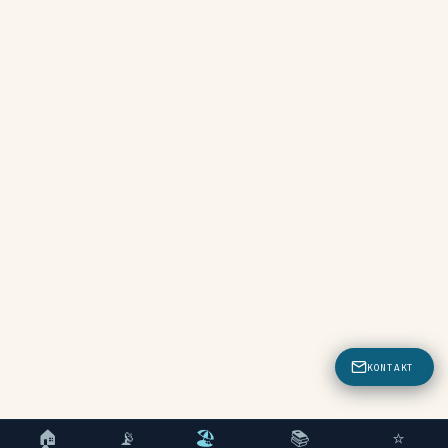
KONTAKT
🏠
📡
🏖
📚
⭐