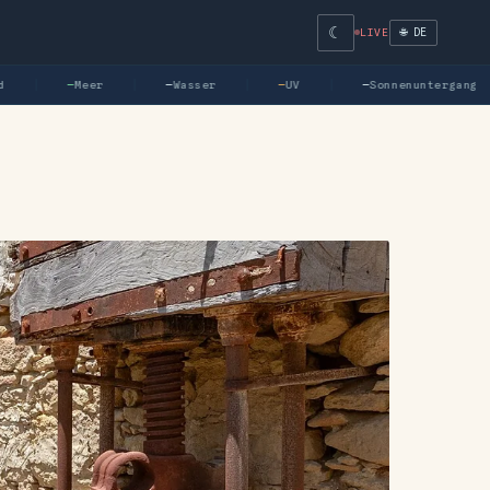
☾
🌐 DE
LIVE
—
Meer
—
Wasser
—
UV
—
Sonnenuntergang