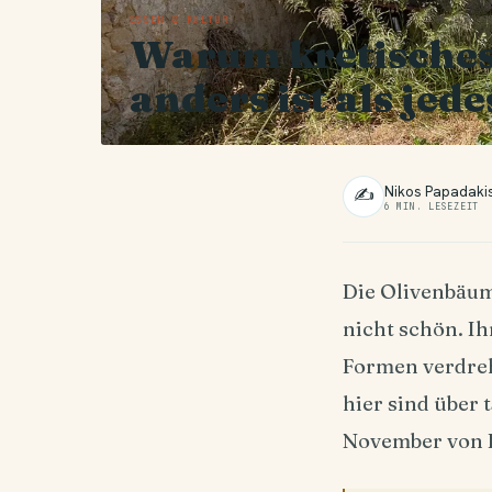
ESSEN & KULTUR
Warum kretisches
anders ist als jed
Nikos Papadaki
✍
6 MIN. LESEZEIT
Die Olivenbäu
nicht schön. I
Formen verdreht
hier sind über 
November von H