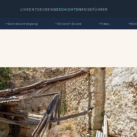
LIVE
ENTDECKEN
GESCHICHTEN
REISEFÜHRER
—
Sonnenuntergang
—
Strand-Score
—
Temp.
—
Wind