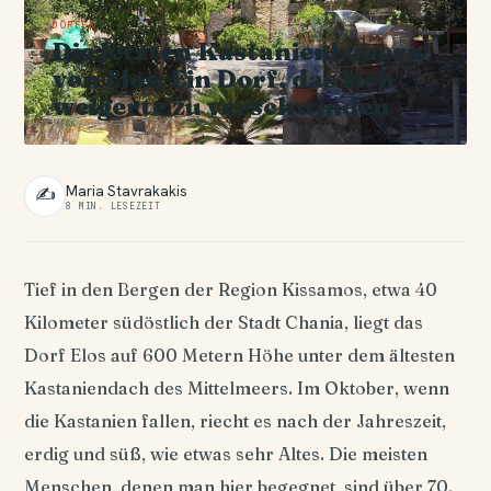
DÖRFER
Die letzten Kastanienbauern
von Elos: Ein Dorf, das sich
weigerte zu verschwinden
Maria Stavrakakis
✍
8 MIN. LESEZEIT
Tief in den Bergen der Region Kissamos, etwa 40
Kilometer südöstlich der Stadt Chania, liegt das
Dorf Elos auf 600 Metern Höhe unter dem ältesten
Kastaniendach des Mittelmeers. Im Oktober, wenn
die Kastanien fallen, riecht es nach der Jahreszeit,
erdig und süß, wie etwas sehr Altes. Die meisten
Menschen, denen man hier begegnet, sind über 70.