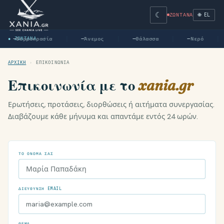
☾
🌐 EL
ΖΩΝΤΑΝΆ
Θερμοκρασία
Άνεμος
Θάλασσα
Νερό
● ΖΩΝΤΑΝΆ
—
—
—
—
ΑΡΧΙΚΉ
›
ΕΠΙΚΟΙΝΩΝΊΑ
Επικοινωνία με το
xania.gr
Ερωτήσεις, προτάσεις, διορθώσεις ή αιτήματα συνεργασίας.
Διαβάζουμε κάθε μήνυμα και απαντάμε εντός 24 ωρών.
ΤΟ ΌΝΟΜΆ ΣΑΣ
ΔΙΕΎΘΥΝΣΗ EMAIL
ΘΈΜΑ