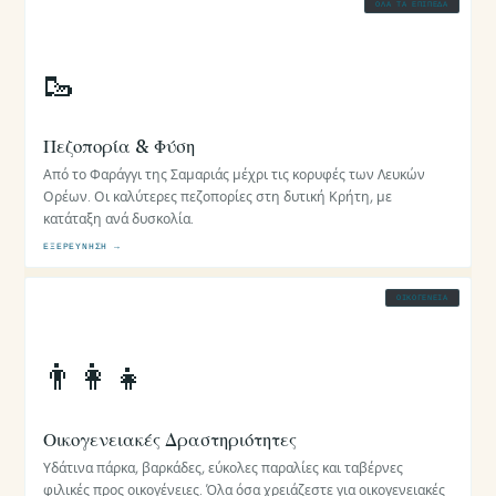
ΌΛΑ ΤΑ ΕΠΊΠΕΔΑ
🥾
Πεζοπορία & Φύση
Από το Φαράγγι της Σαμαριάς μέχρι τις κορυφές των Λευκών
Ορέων. Οι καλύτερες πεζοπορίες στη δυτική Κρήτη, με
κατάταξη ανά δυσκολία.
ΕΞΕΡΕΎΝΗΣΗ →
ΟΙΚΟΓΈΝΕΙΑ
👨‍👩‍👧
Οικογενειακές Δραστηριότητες
Υδάτινα πάρκα, βαρκάδες, εύκολες παραλίες και ταβέρνες
φιλικές προς οικογένειες. Όλα όσα χρειάζεστε για οικογενειακές