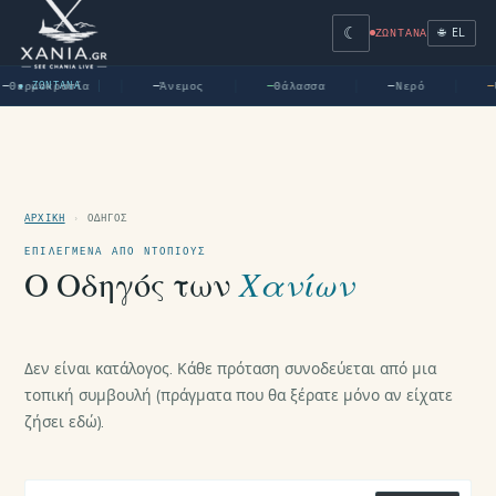
☾
🌐 EL
ΖΩΝΤΑΝΆ
μοκρασία
Άνεμος
Θάλασσα
Νερό
● ΖΩΝΤΑΝΆ
—
—
—
—
UV
ΑΡΧΙΚΉ
›
ΟΔΗΓΌΣ
ΕΠΙΛΕΓΜΈΝΑ ΑΠΌ ΝΤΌΠΙΟΥΣ
Ο Οδηγός των
Χανίων
Δεν είναι κατάλογος. Κάθε πρόταση συνοδεύεται από μια
τοπική συμβουλή (πράγματα που θα ξέρατε μόνο αν είχατε
ζήσει εδώ).