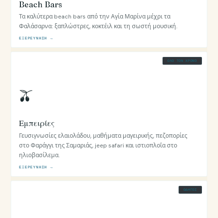
Beach Bars
Τα καλύτερα beach bars από την Αγία Μαρίνα μέχρι τα
Φαλάσαρνα: ξαπλώστρες, κοκτέιλ και τη σωστή μουσική.
ΕΞΕΡΕΎΝΗΣΗ →
ΌΛΟ ΤΟΝ ΧΡΌΝΟ
🫒
Εμπειρίες
Γευσιγνωσίες ελαιολάδου, μαθήματα μαγειρικής, πεζοπορίες
στο Φαράγγι της Σαμαριάς, jeep safari και ιστιοπλοΐα στο
ηλιοβασίλεμα.
ΕΞΕΡΕΎΝΗΣΗ →
ΟΔΗΓΌΣ