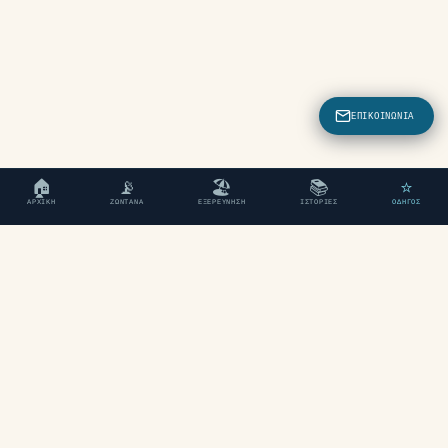
ΕΠΙΚΟΙΝΩΝΊΑ
🏠
📡
🏖
📚
⭐
ΑΡΧΙΚΉ
ΖΩΝΤΑΝΆ
ΕΞΕΡΕΎΝΗΣΗ
ΙΣΤΟΡΊΕΣ
ΟΔΗΓΌΣ
"Ένας ανεξάρτητος ταξιδιωτικός οδηγός
για τα Χανιά, Κρήτη."