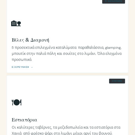
5 ΚΑΤΑΛΎΜΑΤΑ
🏡
Βίλες & Διαμονή
5 προσεκτικά επιλεγμένα καταλύματα: παραθαλάσσια, glamping,
μπουτίκ στην παλιά πόλη και σουίτες στο λιμάνι. Όλα ελεγμένα
προσωπικά.
ΕΞΕΡΕΎΝΗΣΗ →
ΣΎΝΤΟΜΑ
🍽
Εστιατόρια
Οι καλύτερες ταβέρνες, τα μεζεδοπωλεία και τα εστιατόρια στα
Χανιά: από φρέσκο ψάρι στο λιμάνι μέχρι αρνί του βουνού.