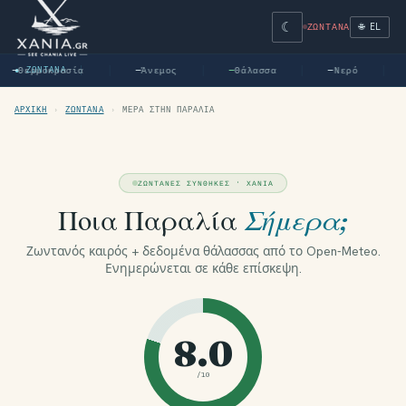
☾
🌐 EL
ΖΩΝΤΑΝΆ
Θερμοκρασία
Άνεμος
Θάλασσα
Νερό
—
● ΖΩΝΤΑΝΆ
—
—
—
ΑΡΧΙΚΉ
›
ΖΩΝΤΑΝΆ
›
ΜΈΡΑ ΣΤΗΝ ΠΑΡΑΛΊΑ
ΖΩΝΤΑΝΈΣ ΣΥΝΘΉΚΕΣ · ΧΑΝΙΆ
Ποια Παραλία
Σήμερα;
Ζωντανός καιρός + δεδομένα θάλασσας από το Open-Meteo.
Ενημερώνεται σε κάθε επίσκεψη.
8.0
/10