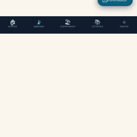
ΕΠΙΚΟΙΝΩΝΊΑ
🏠
📡
🏖
📚
⭐
ΑΡΧΙΚΉ
ΖΩΝΤΑΝΆ
ΕΞΕΡΕΎΝΗΣΗ
ΙΣΤΟΡΊΕΣ
ΟΔΗΓΌΣ
«Η κορυφαία τουριστική πλατφόρμα
για τα Χανιά, Κρήτη.»
ΕΞΕΡΕΎΝΗΣΗ
Παραλίες
Περιοχές
Χάρτης