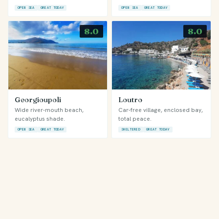
OPEN SEA
GREAT TODAY
OPEN SEA
GREAT TODAY
8.0
8.0
Georgioupoli
Loutro
Wide river-mouth beach,
Car-free village, enclosed bay,
eucalyptus shade.
total peace.
OPEN SEA
GREAT TODAY
SHELTERED
GREAT TODAY