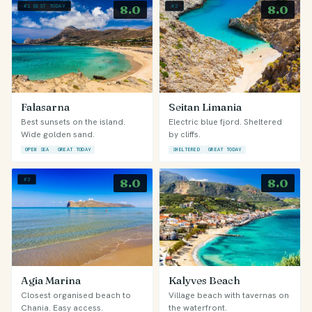
#1 BEST TODAY
8.0
#2
8.0
Falasarna
Seitan Limania
Best sunsets on the island.
Electric blue fjord. Sheltered
Wide golden sand.
by cliffs.
OPEN SEA
GREAT TODAY
SHELTERED
GREAT TODAY
#3
8.0
8.0
Agia Marina
Kalyves Beach
Closest organised beach to
Village beach with tavernas on
Chania. Easy access.
the waterfront.