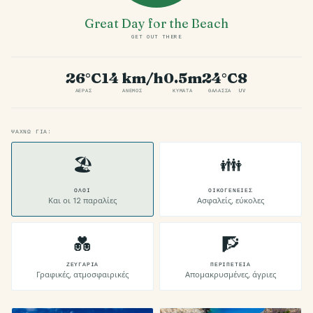
Great Day for the Beach
GET OUT THERE
26°C
14 km/h
0.5m
24°C
8
ΑΈΡΑΣ
ΆΝΕΜΟΣ
ΚΎΜΑΤΑ
ΘΆΛΑΣΣΑ
UV
ΨΆΧΝΩ ΓΙΑ:
🏖
👪
ΌΛΟΙ
ΟΙΚΟΓΈΝΕΙΕΣ
Και οι 12 παραλίες
Ασφαλείς, εύκολες
💑
🧗
ΖΕΥΓΆΡΙΑ
ΠΕΡΙΠΈΤΕΙΑ
Γραφικές, ατμοσφαιρικές
Απομακρυσμένες, άγριες