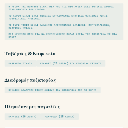
Η ΑΓΟΡΆ ΤΗΣ ΠΈΜΠΤΗΣ ΕΊΝΑΙ ΜΊΑ ΑΠΌ ΤΙΣ ΠΙΟ ΑΥΘΕΝΤΙΚΈΣ ΤΟΠΙΚΈΣ ΑΓΟΡΈΣ
ΣΤΗΝ ΠΕΡΙΟΧΉ ΤΩΝ ΧΑΝΊΩΝ.
ΤΟ ΧΩΡΙΌ ΕΊΝΑΙ ΈΝΑΣ ΓΝΉΣΙΟΣ ΕΡΓΑΖΌΜΕΝΟΣ ΚΡΗΤΙΚΌΣ ΟΙΚΙΣΜΌΣ ΧΩΡΊΣ
ΤΟΥΡΙΣΤΙΚΈΣ ΥΠΟΔΟΜΈΣ.
ΤΟ ΓΎΡΩ ΤΟΠΊΟ ΕΊΝΑΙ ΚΛΑΣΙΚΌΣ ΑΠΟΚΌΡΩΝΑΣ: ΕΛΑΙΏΝΕΣ, ΠΟΡΤΟΚΑΛΕΏΝΕΣ,
ΠΈΤΡΙΝΟΙ ΤΟΊΧΟΙ.
ΜΙΑ ΧΡΉΣΙΜΗ ΒΆΣΗ ΓΙΑ ΝΑ ΕΞΕΡΕΥΝΉΣΕΤΕ ΠΟΛΛΆ ΧΩΡΙΆ ΤΟΥ ΑΠΟΚΌΡΩΝΑ ΣΕ ΜΊΑ
ΗΜΈΡΑ.
Ταβέρνες & Καφενείο
ΚΑΦΕΝΕΊΟ ΣΤΎΛΟΥ
ΚΑΛΎΒΕΣ (20 ΛΕΠΤΆ) ΓΙΑ ΚΑΝΟΝΙΚΆ ΓΕΎΜΑΤΑ
Διαδρομές πεζοπορίας
ΚΥΚΛΙΚΉ ΔΙΑΔΡΟΜΉ ΣΤΟΥΣ ΛΌΦΟΥΣ ΤΟΥ ΑΠΟΚΌΡΩΝΑ ΑΠΌ ΤΟ ΧΩΡΙΌ
Πλησιέστερες παραλίες
ΚΑΛΎΒΕΣ (20 ΛΕΠΤΆ)
ΑΛΜΥΡΊΔΑ (25 ΛΕΠΤΆ)