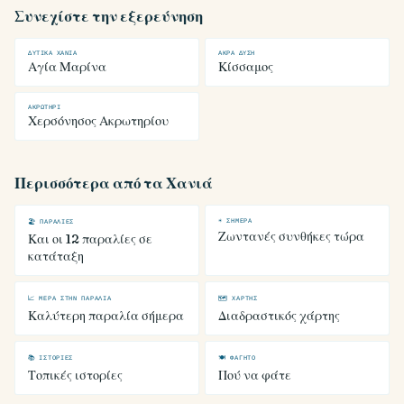
Συνεχίστε την εξερεύνηση
ΔΥΤΙΚΆ ΧΑΝΙΆ
ΆΚΡΑ ΔΎΣΗ
Αγία Μαρίνα
Κίσσαμος
ΑΚΡΩΤΉΡΙ
Χερσόνησος Ακρωτηρίου
Περισσότερα από τα Χανιά
☀ ΣΉΜΕΡΑ
🏖 ΠΑΡΑΛΊΕΣ
Ζωντανές συνθήκες τώρα
Και οι 12 παραλίες σε
κατάταξη
📈 ΜΈΡΑ ΣΤΗΝ ΠΑΡΑΛΊΑ
🗺 ΧΆΡΤΗΣ
Καλύτερη παραλία σήμερα
Διαδραστικός χάρτης
📚 ΙΣΤΟΡΊΕΣ
🍽 ΦΑΓΗΤΌ
Τοπικές ιστορίες
Πού να φάτε