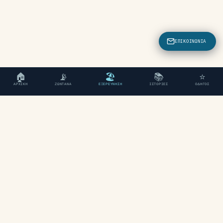
ΕΠΙΚΟΙΝΩΝΊΑ
🏠
📡
🏖
📚
⭐
ΑΡΧΙΚΉ
ΖΩΝΤΑΝΆ
ΕΞΕΡΕΎΝΗΣΗ
ΙΣΤΟΡΊΕΣ
ΟΔΗΓΌΣ
"Ένας ανεξάρτητος ταξιδιωτικός οδηγός
για τα Χανιά, Κρήτη."
ΕΞΕΡΕΎΝΗΣΗ