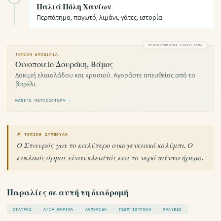
Παλιά Πόλη Χανίων
Περπάτημα, παγωτό, λιμάνι, γάτες, ιστορία.
ΠΡΟΤΕΙΝΌΜΕΝΟΣ ΣΥΝΕΡΓΆΤΗΣ
ΤΟΠΙΚΉ ΕΜΠΕΙΡΊΑ
Οινοποιείο Δουράκη, Βάμος
Δοκιμή ελαιολάδου και κρασιού. Αγοράστε απευθείας από το
βαρέλι.
ΜΆΘΕΤΕ ΠΕΡΙΣΣΌΤΕΡΑ →
🔎 ΤΟΠΙΚΉ ΣΥΜΒΟΥΛΉ
Ο Σταυρός για το καλύτερο οικογενειακό κολύμπι. Ο
κυκλικός όρμος είναι κλειστός και το νερό πάντα ήρεμο.
Παραλίες σε αυτή τη διαδρομή
ΣΤΑΥΡΌΣ
ΑΓΊΑ ΜΑΡΊΝΑ
ΑΛΜΥΡΊΔΑ
ΓΕΩΡΓΙΟΎΠΟΛΗ
ΚΑΛΎΒΕΣ