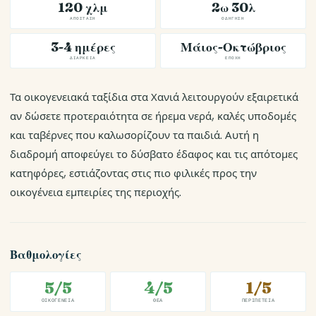
120 χλμ
2ω 30λ
ΑΠΌΣΤΑΣΗ
ΟΔΉΓΗΣΗ
3-4 ημέρες
Μάιος-Οκτώβριος
ΔΙΆΡΚΕΙΑ
ΕΠΟΧΉ
Τα οικογενειακά ταξίδια στα Χανιά λειτουργούν εξαιρετικά
αν δώσετε προτεραιότητα σε ήρεμα νερά, καλές υποδομές
και ταβέρνες που καλωσορίζουν τα παιδιά. Αυτή η
διαδρομή αποφεύγει το δύσβατο έδαφος και τις απότομες
κατηφόρες, εστιάζοντας στις πιο φιλικές προς την
οικογένεια εμπειρίες της περιοχής.
Βαθμολογίες
5/5
4/5
1/5
ΟΙΚΟΓΈΝΕΙΑ
ΘΈΑ
ΠΕΡΙΠΈΤΕΙΑ