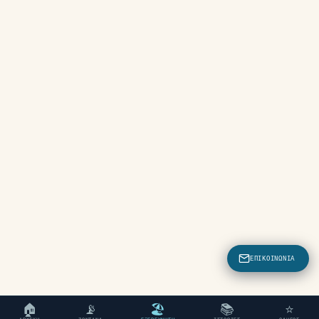
ΕΠΙΚΟΙΝΩΝΊΑ
🏠
📡
🏖
📚
⭐