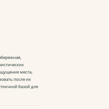
абережная,
ристических
ощущение места,
вовать после их
отличной базой для