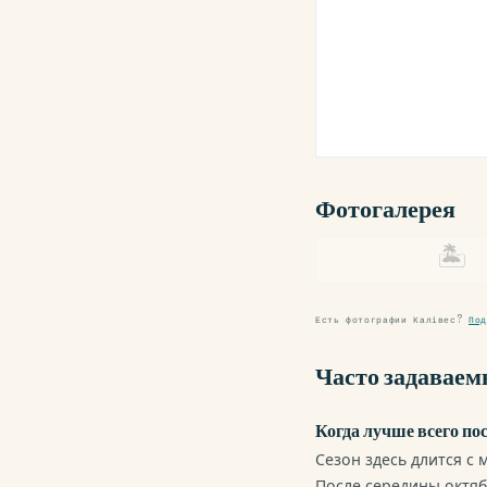
Фотогалерея
🏝
Есть фотографии Калівес?
Под
Часто задаваем
Когда лучше всего по
Сезон здесь длится с 
После середины октяб