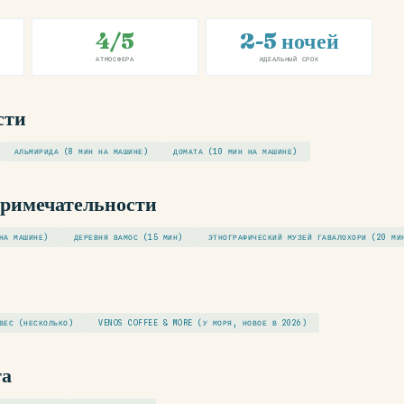
4/5
2-5 ночей
АТМОСФЕРА
ИДЕАЛЬНЫЙ СРОК
сти
АЛЬМИРИДА (8 МИН НА МАШИНЕ)
ДОМАТА (10 МИН НА МАШИНЕ)
примечательности
НА МАШИНЕ)
ДЕРЕВНЯ ВАМОС (15 МИН)
ЭТНОГРАФИЧЕСКИЙ МУЗЕЙ ГАВАЛОХОРИ (20 МИ
ВЕС (НЕСКОЛЬКО)
VENOS COFFEE & MORE (У МОРЯ, НОВОЕ В 2026)
та