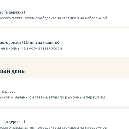
с (в деревне)
нского пляжа, затем пообедайте за столиком на набережной
покоронаса (10 мин на машине)
не в холмы к Вамосу и Гавалохори
лый день
 Калівес
ежной и маленькой гавани, затем по рыночным переулкам
с (в деревне)
нского пляжа, затем пообедайте за столиком на набережной