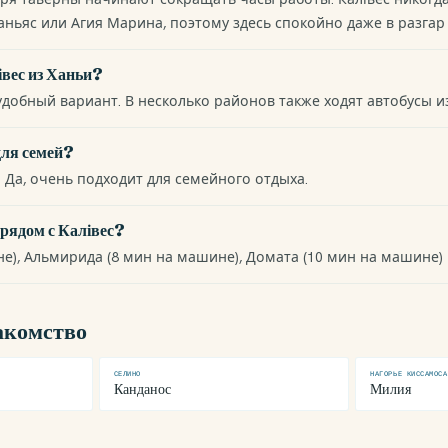
аньяс или Агия Марина, поэтому здесь спокойно даже в разгар 
івес из Ханьи?
обный вариант. В несколько районов также ходят автобусы из
для семей?
. Да, очень подходит для семейного отдыха.
рядом с Калівес?
не), Альмирида (8 мин на машине), Домата (10 мин на машине)
акомство
СЕЛИНО
НАГОРЬЕ КИССАМОСА
Канданос
Милия