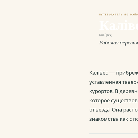
ПУТЕВОДИТЕЛЬ ПО РА
Калів
Καλύβες
Рабочая деревня
Калівес — прибреж
уставленная тавер
курортов. В дерев
которое существов
отъезда. Она распо
знакомства как с п