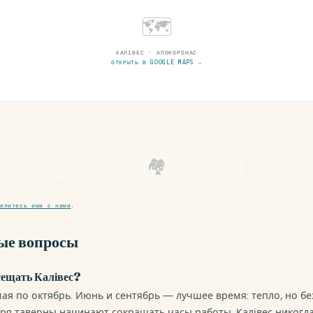
🗺
КАЛІВЕС · АПОКОРОНАС
ОТКРЫТЬ В GOOGLE MAPS →
🏘
елитесь ими с нами
.
ые вопросы
сещать Калівес?
мая по октябрь. Июнь и сентябрь — лучшее время: тепло, но бе
ря таверны начинают сокращать часы работы. Калівес никогда