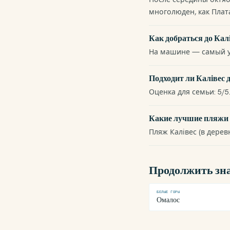
многолюден, как Плат
Как добраться до Кал
На машине — самый уд
Подходит ли Калівес 
Оценка для семьи: 5/5
Какие лучшие пляжи 
Пляж Калівес (в дерев
Продолжить зн
БЕЛЫЕ ГОРЫ
Омалос