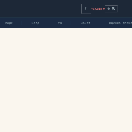
☾
🌐 RU
ВЖИВУЮ
Море
Вода
УФ
Закат
Оценка пляжа
—
—
—
—
—