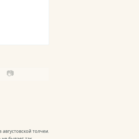
📷
з августовской толчеи.
 не бывает так