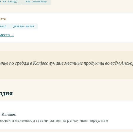
Т НА ЗАПАД)
МЫС АЛЬМИРИДЫ
ОСТИ
РИСО
ДЕРЕВНЯ МИЛИЯ
места →
нке по средам в Калівес лучшие местные продукты во всём Апок
лдня
 Калівес
ежной и маленькой гавани, затем по рыночным переулкам