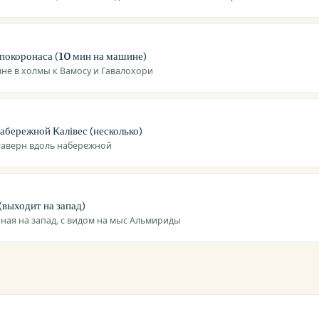
покоронаса (10 мин на машине)
не в холмы к Вамосу и Гавалохори
набережной Калівес (несколько)
таверн вдоль набережной
(выходит на запад)
ная на запад, с видом на мыс Альмириды