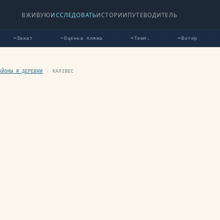
ВЖИВУЮ
ИССЛЕДОВАТЬ
ИСТОРИИ
ПУТЕВОДИТЕЛЬ
Закат
Оценка пляжа
Темп.
Ветер
—
—
—
—
АЙОНЫ И ДЕРЕВНИ
›
КАЛІВЕС