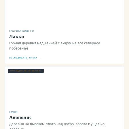
ПРЕДГОРЬЯ БЕЛЫХ ГОР
Лакки
Горная деревня над Ханьей с видом на всё северное
побережье
ИССЛЕДОВАТЬ ЛАККИ →
ПУТЕВОДИТЕЛЬ ПО ДЕРЕВНЕ
СФАКИЯ
Анополис
Деревня на высоком плато над Лутро, ворота к ущелью