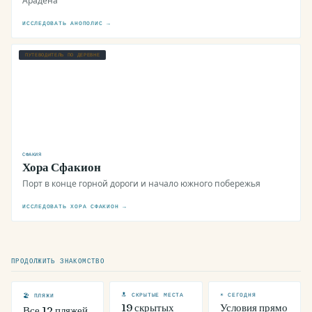
Арадена
ИССЛЕДОВАТЬ АНОПОЛИС →
ПУТЕВОДИТЕЛЬ ПО ДЕРЕВНЕ
СФАКИЯ
Хора Сфакион
Порт в конце горной дороги и начало южного побережья
ИССЛЕДОВАТЬ ХОРА СФАКИОН →
ПРОДОЛЖИТЬ ЗНАКОМСТВО
🔝 СКРЫТЫЕ МЕСТА
☀ СЕГОДНЯ
🏖 ПЛЯЖИ
19 скрытых
Условия прямо
Все 12 пляжей