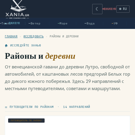
☾
🌐 RU
ВЖИВУЮ
Темп.
Ветер
Море
Вода
УФ
● ВЖИВУЮ
—
—
—
—
—
ГЛАВНАЯ
›
ИССЛЕДОВАТЬ
›
РАЙОНЫ И ДЕРЕВНИ
🏠 ИССЛЕДУЙТЕ ХАНЬЮ
Районы и
деревни
От венецианской гавани до деревни Лутро, свободной от
автомобилей, от каштановых лесов предгорий Белых гор
до дикого южного побережья. Здесь 29 направлений с
местными путеводителями, советами и маршрутами.
⚌ ПУТЕВОДИТЕЛИ ПО РАЙОНАМ · 14 НАПРАВЛЕНИЙ
ПУТЕВОДИТЕЛЬ ПО РАЙОНУ