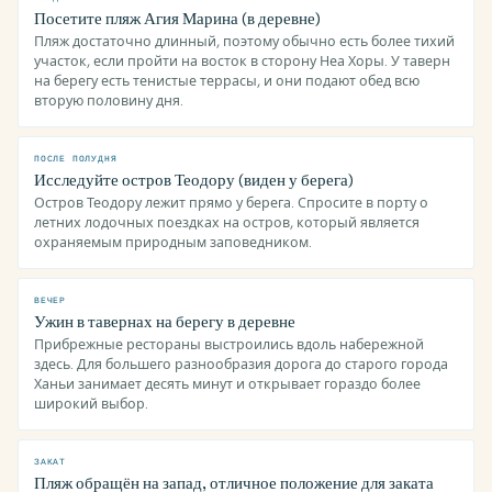
Посетите пляж Агия Марина (в деревне)
Пляж достаточно длинный, поэтому обычно есть более тихий
участок, если пройти на восток в сторону Неа Хоры. У таверн
на берегу есть тенистые террасы, и они подают обед всю
вторую половину дня.
ПОСЛЕ ПОЛУДНЯ
Исследуйте остров Теодору (виден у берега)
Остров Теодору лежит прямо у берега. Спросите в порту о
летних лодочных поездках на остров, который является
охраняемым природным заповедником.
ВЕЧЕР
Ужин в тавернах на берегу в деревне
Прибрежные рестораны выстроились вдоль набережной
здесь. Для большего разнообразия дорога до старого города
Ханьи занимает десять минут и открывает гораздо более
широкий выбор.
ЗАКАТ
Пляж обращён на запад, отличное положение для заката