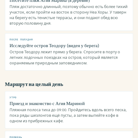
Посетите пляж Агия Марина (в деревне)
Пляж достаточно длинный, поэтому обычно есть более тихий
участок, если пройти на восток в сторону Неа Хоры. У таверн
на берегу есть тенистые террасы, и они подают обед всю
вторую половину дня.
ПОСЛЕ ПОЛУДНЯ
Исследуйте остров Теодору (виден у берега)
Остров Теодору лежит прямо у берега. Спросите в порту о
летних лодочных поездках на остров, который является
охраняемым природным заповедником.
Маршрут на целый день
УТРО
Приезд и знакомство с Агия Мариной
Пляжная полоса тиха до 09:00. Пройдитесь вдоль всего песка,
пока ряды шезлонгов ещё пусты, а затем выпейте кофе в
одном из прибрежных кафе.
ПОЛДЕНЬ