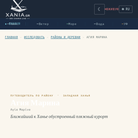
☾
🌐 RU
ВЖИВУЮ
Темп.
Ветер
Море
Вода
УФ
● ВЖИВУЮ
—
—
—
—
—
ГЛАВНАЯ
›
ИССЛЕДОВАТЬ
›
РАЙОНЫ И ДЕРЕВНИ
›
АГИЯ МАРИНА
ПУТЕВОДИТЕЛЬ ПО РАЙОНУ · ЗАПАДНАЯ ХАНЬЯ
Агия Марина
Αγία Μαρίνα
Ближайший к Ханье обустроенный пляжный курорт