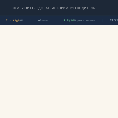
ВЖИВУЮ
ИССЛЕДОВАТЬ
ИСТОРИИ
ПУТЕВОДИТЕЛЬ
УФ
Закат
Оценка пляжа
Тем
7 · High
—
8.5/10
27°C