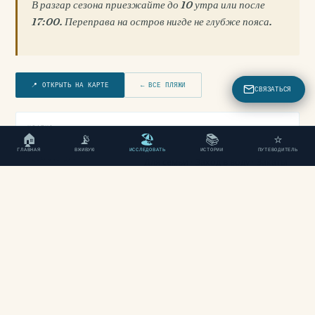
В разгар сезона приезжайте до 10 утра или после
17:00. Переправа на остров нигде не глубже пояса.
📍 ОТКРЫТЬ НА КАРТЕ
← ВСЕ ПЛЯЖИ
СВЯЗАТЬСЯ
КРАТКО
🏠
📡
🏖
📚
⭐
ГЛАВНАЯ
ВЖИВУЮ
ИССЛЕДОВАТЬ
ИСТОРИИ
ПУТЕВОДИТЕЛЬ
ИДЕАЛЬНО ДЛЯ
Для семьи · Заход в воду · Закаты
КАК ДОБРАТЬСЯ
На машине (75 км, 1 ч 30 мин) или сезонный
автобус из Ханьи
ПАРКОВКА
Есть (€5 в сезон)
ВЕТЕР
Умеренный западный после полудня
ДЛЯ СЕМЬИ
★★★★★ (мелко на протяжении 200 м)
СНОРКЛИНГ
★★★