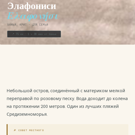
Элафониси
Ελαφονήσι
ХАНЬЯ, КРИТ · ДЛЯ СЕМЬИ
📍 75 км · 1 ч 30 мин от Ханьи
Небольшой остров, соединённый с материком мелкой
переправой по розовому песку. Вода доходит до колена
на протяжении 200 метров. Один из лучших пляжей
Средиземноморья.
🔎 СОВЕТ МЕСТНОГО