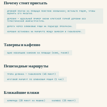
Почему стоит приехать
ДРЕВНИЙ ПЛАТАН НА ПЛОЩАДИ ПОИСТИНЕ НЕОБЫЧАЕН; ВСТАНЬТЕ РЯДОМ, ЧТОБЫ
ОЦЕНИТЬ ЕГО МАСШТАБ.
ДЕРЕВНЯ — ИДЕАЛЬНЫЙ ПРИМЕР ЖИЗНИ КРИТСКОЙ ГОРНОЙ ДЕРЕВНИ БЕЗ
ТУРИСТИЧЕСКОЙ ИНФРАСТРУКТУРЫ.
ДОРОГА ЧЕРЕЗ ОЛИВКОВЫЕ РОЩИ НА ПОДЪЕЗДЕ ПРЕКРАСНА.
ХОРОШАЯ ОСТАНОВКА НА МАРШРУТЕ МЕЖДУ ВАМОСОМ И ГАВАЛОХОРИ.
Таверны и кафенио
ОДНО НЕБОЛЬШОЕ КАФЕНИО НА ПЛОЩАДИ (КОФЕ, РАКИЯ)
Пешеходные маршруты
ТРОПА ДУЛИАНА — ГАВАЛОХОРИ (45 МИНУТ)
КРУГОВОЙ МАРШРУТ ПО ОЛИВКОВЫМ РОЩАМ (1 ЧАС)
Ближайшие пляжи
АЛМИРИДА (20 МИНУТ НА МАШИНЕ)
КАЛИВЕС (25 МИНУТ)