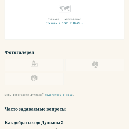
🗺
ДУЛИАНА · АПОКОРОНАС
ОТКРЫТЬ В GOOGLE MAPS →
Фотогалерея
🏝
🏘
📷
Есть фотографии Дулианы?
Поделитесь с нами
.
Часто задаваемые вопросы
Как добраться до Дулианы?