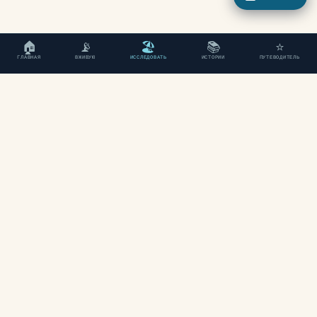
🏠
📡
🏖
📚
⭐
ГЛАВНАЯ
ВЖИВУЮ
ИССЛЕДОВАТЬ
ИСТОРИИ
ПУТЕВОДИТЕЛЬ
"Независимый путеводитель
по Ханье, Крит."
ИССЛЕДОВАТЬ
Пляжи
Районы
Карта