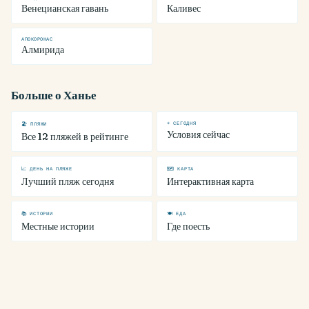
Венецианская гавань
Каливес
АПОКОРОНАС
Алмирида
Больше о Ханье
☀ СЕГОДНЯ
🏖 ПЛЯЖИ
Условия сейчас
Все 12 пляжей в рейтинге
📈 ДЕНЬ НА ПЛЯЖЕ
🗺 КАРТА
Лучший пляж сегодня
Интерактивная карта
📚 ИСТОРИИ
🍽 ЕДА
Местные истории
Где поесть