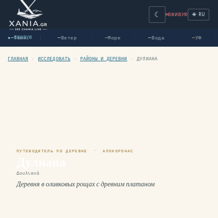
☾
🌐 RU
ВЖИВУЮ
Темп.
Ветер
Море
Вода
УФ
● ВЖИВУЮ
—
—
—
—
—
ГЛАВНАЯ
›
ИССЛЕДОВАТЬ
›
РАЙОНЫ И ДЕРЕВНИ
›
ДУЛИАНА
ПУТЕВОДИТЕЛЬ ПО ДЕРЕВНЕ · АПОКОРОНАС
Дулиана
Δουλιανά
Деревня в оливковых рощах с древним платаном