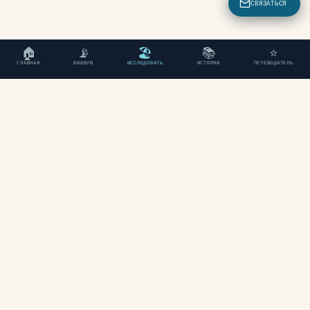
СВЯЗАТЬСЯ
🏠
📡
🏖
📚
⭐
ГЛАВНАЯ
ВЖИВУЮ
ИССЛЕДОВАТЬ
ИСТОРИИ
ПУТЕВОДИТЕЛЬ
"Независимый путеводитель
по Ханье, Крит."
ИССЛЕДОВАТЬ
Пляжи
Районы
Карта