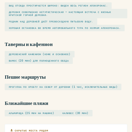
ВИД ОТСЮДА ПРОСТИРАЕТСЯ ШИРОКО: ВИДЕН ВЕСЬ РЕГИОН АПОКОРОНАС.
ДЕРЕВНЯ СОВЕРШЕННО НЕТУРИСТИЧЕСКАЯ — НАСТОЯЩАЯ ВСТРЕЧА С ЖИЗНЬЮ
КРИТСКОЙ ГОРНОЙ ДЕРЕВНИ.
РОДНИК НАД ДЕРЕВНЕЙ ДАЁТ ПРЕВОСХОДНУЮ ПИТЬЕВУЮ ВОДУ.
ХОРОШАЯ ОСТАНОВКА ВО ВРЕМЯ АВТОМОБИЛЬНОГО ТУРА ПО ХОЛМАМ АПОКОРОНАСА.
Таверны и кафенион
ДЕРЕВЕНСКИЙ КАФЕНИОН (КОФЕ И ОСНОВНОЕ)
ВАМОС (20 МИН) ДЛЯ ПОЛНОЦЕННОГО ОБЕДА
Пешие маршруты
ПРОГУЛКА ПО ХРЕБТУ НА СЕВЕР ОТ ДЕРЕВНИ (1 ЧАС, ИСКЛЮЧИТЕЛЬНЫЕ ВИДЫ)
Ближайшие пляжи
АЛЬМИРИДА (25 МИН НА МАШИНЕ)
КАЛИВЕС (30 МИН)
🔝 СКРЫТЫЕ МЕСТА РЯДОМ