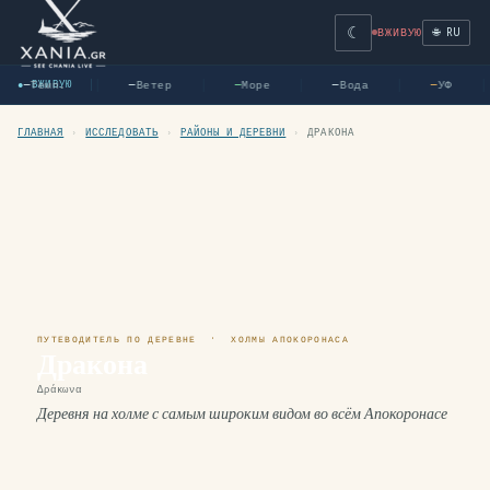
☾
🌐 RU
ВЖИВУЮ
Темп.
Ветер
Море
Вода
УФ
—
● ВЖИВУЮ
—
—
—
—
ГЛАВНАЯ
›
ИССЛЕДОВАТЬ
›
РАЙОНЫ И ДЕРЕВНИ
›
ДРАКОНА
ПУТЕВОДИТЕЛЬ ПО ДЕРЕВНЕ · ХОЛМЫ АПОКОРОНАСА
Дракона
Δράκωνα
Деревня на холме с самым широким видом во всём Апокоронасе