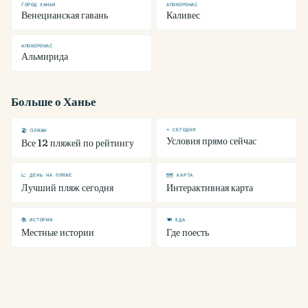
ГОРОД ХАНЬЯ
АПОКОРОНАС
Венецианская гавань
Каливес
АПОКОРОНАС
Альмирида
Больше о Ханье
☀ СЕГОДНЯ
🏖 ПЛЯЖИ
Условия прямо сейчас
Все 12 пляжей по рейтингу
📈 ДЕНЬ НА ПЛЯЖЕ
🗺 КАРТА
Лучший пляж сегодня
Интерактивная карта
📚 ИСТОРИИ
🍽 ЕДА
Местные истории
Где поесть