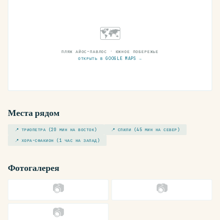
🗺
ПЛЯЖ АЙОС-ПАВЛОС · ЮЖНОЕ ПОБЕРЕЖЬЕ
ОТКРЫТЬ В GOOGLE MAPS →
Места рядом
📍 ТРИОПЕТРА (20 МИН НА ВОСТОК)
📍 СПИЛИ (45 МИН НА СЕВЕР)
📍 ХОРА-СФАКИОН (1 ЧАС НА ЗАПАД)
Фотогалерея
📷
📷
📷