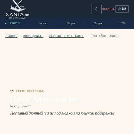
☾
🌐 RU
ВЖИВУЮ
Темп.
Ветер
Море
Вода
УФ
● ВЖИВУЮ
—
—
—
—
—
ГЛАВНАЯ
›
ИССЛЕДОВАТЬ
›
СКРЫТЫЕ МЕСТА ХАНЬИ
›
ПЛЯЖ АЙОС-ПАВЛОС
🗺 ЮЖНОЕ ПОБЕРЕЖЬЕ
Пляж Айос-Павлос
Άγιος Παύλος
Песчаный дюнный пляж под маяком на южном побережье