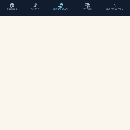
🏠
📡
🏖
📚
⭐
ГЛАВНАЯ
ВЖИВУЮ
ИССЛЕДОВАТЬ
ИСТОРИИ
ПУТЕВОДИТЕЛЬ
"Независимый путеводитель
по Ханье, Крит."
ИССЛЕДОВАТЬ
Пляжи
Районы
Карта
ИСТОРИИ