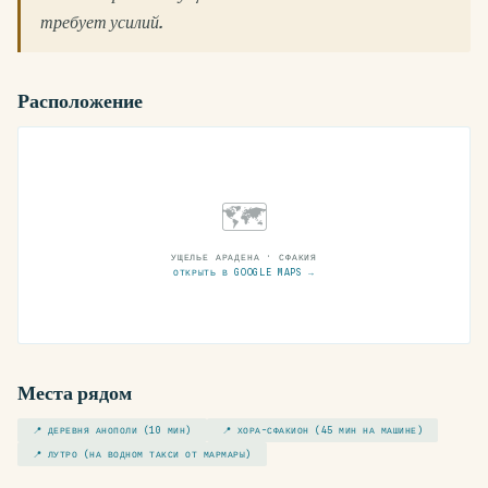
требует усилий.
Расположение
🗺
УЩЕЛЬЕ АРАДЕНА · СФАКИЯ
ОТКРЫТЬ В GOOGLE MAPS →
Места рядом
📍 ДЕРЕВНЯ АНОПОЛИ (10 МИН)
📍 ХОРА-СФАКИОН (45 МИН НА МАШИНЕ)
📍 ЛУТРО (НА ВОДНОМ ТАКСИ ОТ МАРМАРЫ)