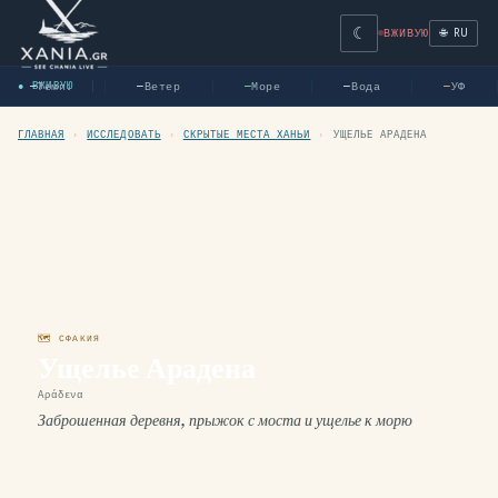
☾
🌐 RU
ВЖИВУЮ
Темп.
Ветер
Море
Вода
УФ
● ВЖИВУЮ
—
—
—
—
—
ГЛАВНАЯ
›
ИССЛЕДОВАТЬ
›
СКРЫТЫЕ МЕСТА ХАНЬИ
›
УЩЕЛЬЕ АРАДЕНА
🗺 СФАКИЯ
Ущелье Арадена
Αράδενα
Заброшенная деревня, прыжок с моста и ущелье к морю