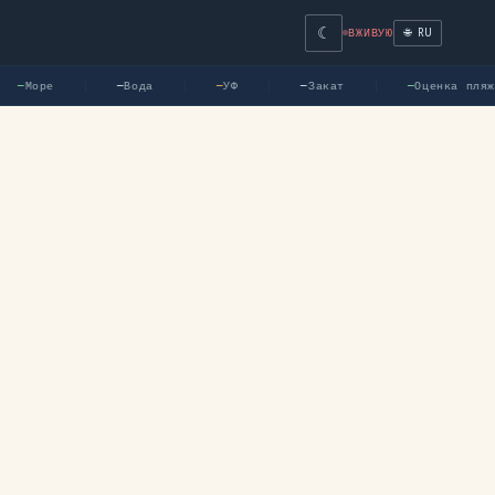
☾
🌐 RU
ВЖИВУЮ
Море
Вода
УФ
Закат
Оценка пляжа
—
—
—
—
—