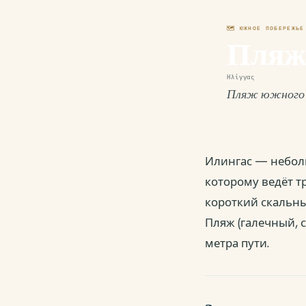
🗺 ЮЖНОЕ ПОБЕРЕЖЬЕ
Пляж
Ηλίγγας
Пляж южного п
Илингас — небол
которому ведёт т
короткий скальны
Пляж (галечный, 
метра пути.