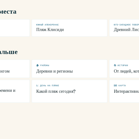
места
ЮЖНЫЙ АПОКОРОНАС
ЮГО-ЗАПАДНОЕ ПОБЕ
Пляж Клисиди
Древний Лис
дальше
🏠 РАЙОНЫ
📚 ИСТОРИИ
ингом
Деревни и регионы
От людей, ко
📈 ДЕНЬ НА ПЛЯЖЕ
🗺 КАРТА
ремени и
Какой пляж сегодня?
Интерактивна