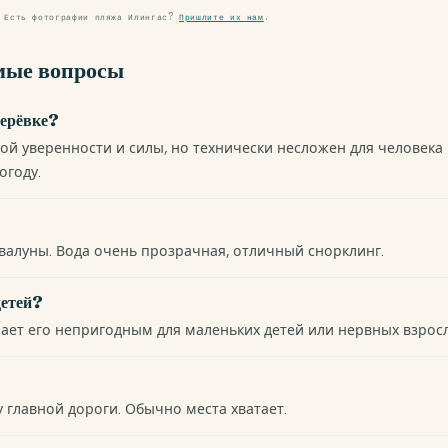
. Есть фотографии пляжа Илингас?
Пришлите их нам
.
мые вопросы
верёвке?
ой уверенности и силы, но технически несложен для человека
огоду.
валуны. Вода очень прозрачная, отличный снорклинг.
детей?
лает его непригодным для маленьких детей или нервных взрос
у главной дороги. Обычно места хватает.