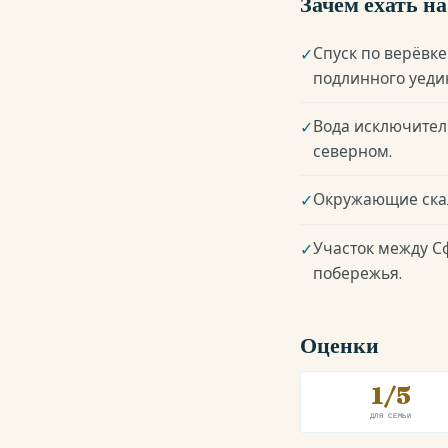
Зачем ехать н
Спуск по верёвк
✓
подлинного уеди
Вода исключител
✓
северном.
Окружающие скал
✓
Участок между С
✓
побережья.
Оценки
1/5
ДЛЯ СЕМЬИ