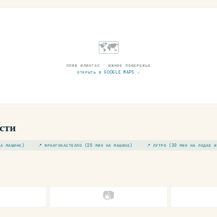
🗺
ПЛЯЖ ИЛИНГАС · ЮЖНОЕ ПОБЕРЕЖЬЕ
ОТКРЫТЬ В GOOGLE MAPS →
сти
НА МАШИНЕ)
📍 ФРАНГОКАСТЕЛЛО (20 МИН НА МАШИНЕ)
📍 ЛУТРО (30 МИН НА ЛОДКЕ 
📷