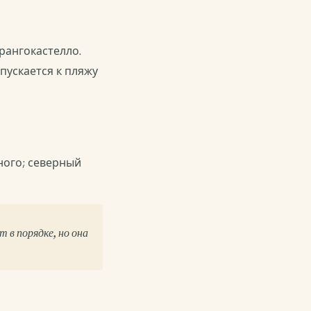
рангокастелло.
пускается к пляжу
ного; северный
 в порядке, но она