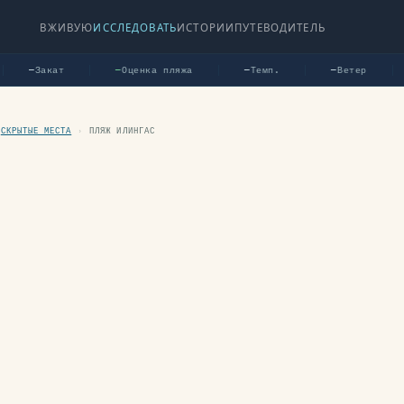
ВЖИВУЮ
ИССЛЕДОВАТЬ
ИСТОРИИ
ПУТЕВОДИТЕЛЬ
Закат
Оценка пляжа
Темп.
Ветер
—
—
—
—
СКРЫТЫЕ МЕСТА
›
ПЛЯЖ ИЛИНГАС