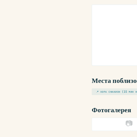
Места поблизо
📍 ХОРА СФАКИОН (15 МИН 
Фотогалерея
📷