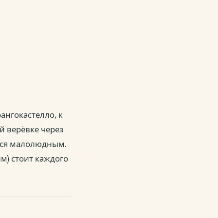
нгокастелло, к
й верёвке через
ётся малолюдным.
м) стоит каждого