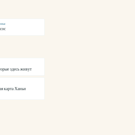
РЕЖЬЕ
сос
торые здесь живут
я карта Ханьи