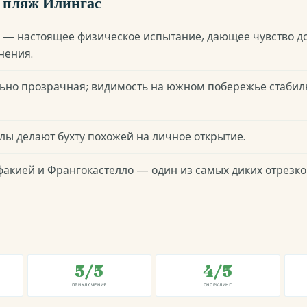
а пляж Илингас
е — настоящее физическое испытание, дающее чувство д
нения.
ьно прозрачная; видимость на южном побережье стабил
ы делают бухту похожей на личное открытие.
факией и Франгокастелло — один из самых диких отрезко
5/5
4/5
ПРИКЛЮЧЕНИЯ
СНОРКЛИНГ