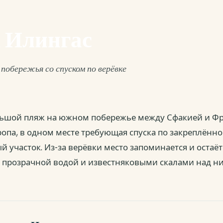
 Илингас
обережья со спуском по верёвке
ьшой пляж на южном побережье между Сфакией и Фра
ропа, в одном месте требующая спуска по закреплённо
й участок. Из-за верёвки место запоминается и оста
с прозрачной водой и известняковыми скалами над ни