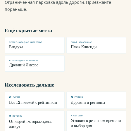
Ограниченная парковка вдоль дороги. Приезжайте
пораньше.
Ещё скрытые места
СЕВЕРО-ЗАПАДНОЕ ПОБЕРЕЖЬЕ
ЮЖНЫЙ АПОКОРОНАС
Равдуха
Пляж Клисиди
ЮГО-ЗАПАДНОЕ ПОБЕРЕЖЬЕ
Древний Лиссос
Исследовать дальше
🏖 ПЛЯЖИ
🏠 РАЙОНЫ
Все 12 пляжей с рейтингом
Деревни и регионы
☀ СЕГОДНЯ
📚 ИСТОРИИ
Условия в реальном времени
От людей, которые здесь
и выбор дня
живут