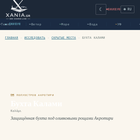
☾
🌐 RU
ВЖИВУЮ
Темп.
Ветер
Море
Вода
УФ
● ВЖИВУЮ
—
—
—
—
—
ГЛАВНАЯ
›
ИССЛЕДОВАТЬ
›
СКРЫТЫЕ МЕСТА
›
БУХТА КАЛАМИ
🗺 ПОЛУОСТРОВ АКРОТИРИ
Бухта Калами
Καλάμι
Защищённая бухта под оливковыми рощами Акротири