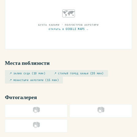
🗺
БУХТА КАЛАМИ · ПОЛУОСТРОВ АКРОТИРИ
ОТКРЫТЬ В GOOGLE MAPS →
Места поблизости
📍 ЗАЛИВ СУДА (10 МИН)
📍 СТАРЫЙ ГОРОД ХАНЬИ (20 МИН)
📍 МОНАСТЫРИ АКРОТИРИ (15 МИН)
Фотогалерея
📷
📷
📷