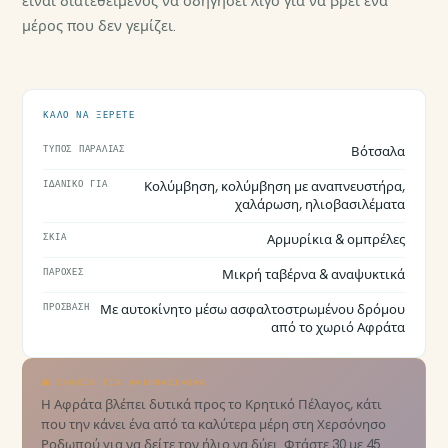
είναι διατεθειμένος να οδηγήσει λίγο για να βρει ένα
μέρος που δεν γεμίζει.
ΚΑΛΌ ΝΑ ΞΈΡΕΤΕ
ΤΎΠΟΣ ΠΑΡΑΛΊΑΣ
Βότσαλα
ΙΔΑΝΙΚΌ ΓΙΑ
Κολύμβηση, κολύμβηση με αναπνευστήρα,
χαλάρωση, ηλιοβασιλέματα
ΣΚΙΆ
Αρμυρίκια & ομπρέλες
ΠΑΡΟΧΈΣ
Μικρή ταβέρνα & αναψυκτικά
ΠΡΌΣΒΑΣΗ
Με αυτοκίνητο μέσω ασφαλτοστρωμένου δρόμου
από το χωριό Αφράτα
🌇 ΣΗΜΕΊΟ ΓΙΑ ΗΛΙΟΒΑΣΊΛΕΜΑ
Η Αφράτα βλέπει δυτικά προς το Κρητικό Πέλαγος, κάτι
που την κάνει ένα από τα καλύτερα μέρη στη Χερσόνησο
Ροδωπού για να δείτε τον ήλιο να δύει. Φτάστε 30 με 45