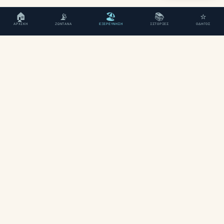
🏠
📡
🏖
📚
⭐
ΑΡΧΙΚΉ
ΖΩΝΤΑΝΆ
ΕΞΕΡΕΎΝΗΣΗ
ΙΣΤΟΡΊΕΣ
ΟΔΗΓΌΣ
"Ένας ανεξάρτητος ταξιδιωτικός οδηγός
για τα Χανιά, Κρήτη."
ΕΞΕΡΕΎΝΗΣΗ
Παραλίες
Περιοχές
Χάρτης