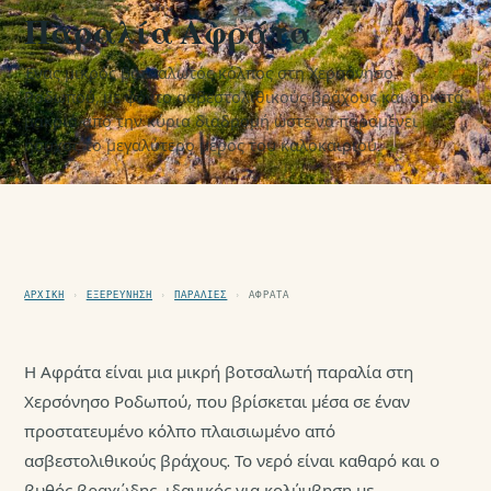
Παραλία Αφράτα
Ένας μικρός βοτσαλωτός κόλπος στη Χερσόνησο
Ροδωπού, με φόντο ασβεστολιθικούς βράχους και αρκετά
μακριά από την κύρια διαδρομή ώστε να παραμένει
ήσυχος το μεγαλύτερο μέρος του καλοκαιριού.
ΑΡΧΙΚΉ
›
ΕΞΕΡΕΎΝΗΣΗ
›
ΠΑΡΑΛΊΕΣ
›
ΑΦΡΆΤΑ
Η Αφράτα είναι μια μικρή βοτσαλωτή παραλία στη
Χερσόνησο Ροδωπού, που βρίσκεται μέσα σε έναν
προστατευμένο κόλπο πλαισιωμένο από
ασβεστολιθικούς βράχους. Το νερό είναι καθαρό και ο