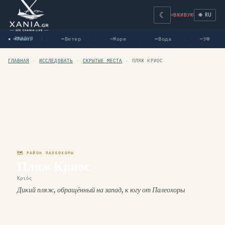
☾
🌐 RU
ВЖИВУЮ
Темп.
Ветер
Море
Вода
УФ
● ВЖИВУЮ
—
—
—
—
—
ГЛАВНАЯ
›
ИССЛЕДОВАТЬ
›
СКРЫТЫЕ МЕСТА
›
ПЛЯЖ КРИОС
🗺 РАЙОН ПАЛЕОХОРЫ
Пляж Криос
Κριός
Дикий пляж, обращённый на запад, к югу от Палеохоры