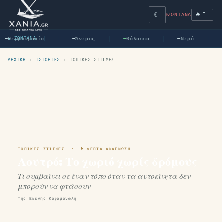
☾
🌐 EL
ΖΩΝΤΑΝΆ
Θερμοκρασία
Άνεμος
Θάλασσα
Νερό
—
● ΖΩΝΤΑΝΆ
—
—
—
ΑΡΧΙΚΉ
›
ΙΣΤΟΡΊΕΣ
›
ΤΟΠΙΚΈΣ ΣΤΙΓΜΈΣ
ΤΟΠΙΚΈΣ ΣΤΙΓΜΈΣ · 5 ΛΕΠΤΆ ΑΝΆΓΝΩΣΗ
Λουτρό: Το χωριό χωρίς δρόμους
Τι συμβαίνει σε έναν τόπο όταν τα αυτοκίνητα δεν
μπορούν να φτάσουν
Της Ελένης Καραμανώλη